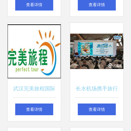
制品厂 粘合品质与
路人 北京凯撒国际
查看详情
查看详情
出行的完美纽带
旅行社有限责任公
司南京分公司记略
武汉完美旅程国际
长水机场携手旅行
旅行社签约一卡易
社推出首批异地营
查看详情
查看详情
会员管理系统，推
销中心及“飞向云