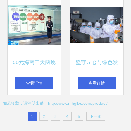
动智慧旅游服务升
南”暑期航空文旅精
级
品线路
50元海南三天两晚
坚守匠心与绿色发
游 低价豪赌背后的
展之源——览白象
查看详情
查看详情
购物陷阱
食品对健康与生态
如若转载，请注明出处：http://www.mhgllxs.com/product/
的双重追求
1
2
3
4
5
下一页