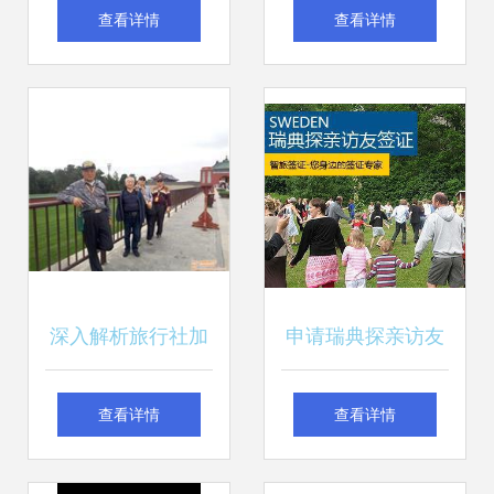
从公司名录到优质
Haqqi旅行社的五
查看详情
查看详情
供应商的一站式指
大理由
南
深入解析旅行社加
申请瑞典探亲访友
盟的真实利润现状
签证的全攻略 智旅
查看详情
查看详情
与产品库选择策略
让您无忧出行